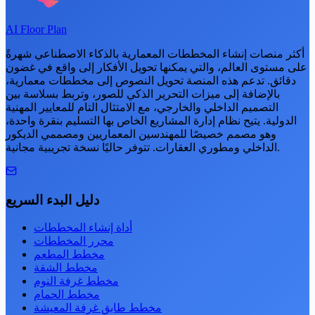
AI Floor Plan
أكثر منصات إنشاء المخططات المعمارية بالذكاء الاصطناعي شهرةً
على مستوى العالم، والتي يمكنها تحويل الأفكار إلى واقع في غضون
دقائق. تدعم هذه المنصة تحويل النصوص إلى مخططات معمارية،
بالإضافة إلى ميزات التحرير الذكي للصور، وتربط بسلاسة بين
التصميم الداخلي والخارجي، مع الامتثال التام للمعايير المهنية
الدولية. يتيح نظام إدارة المشاريع الخاص بها التسليم بنقرة واحدة،
وهو مصمم خصيصًا للمهندسين المعماريين ومصممي الديكور
الداخلي ومطوري العقارات. تتوفر حاليًا نسخة تجريبية مجانية.
دليل البدء السريع
أداة إنشاء المخططات
محرر المخططات
مخطط المطعم
مخطط الشقة
مخطط غرفة النوم
مخطط الحمام
مخطط طابق غرفة المعيشة