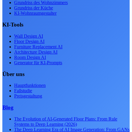
Grundriss des Wohnzimmers
Grundriss der Küche
KI-Wohnraumgestalter
KI-Tools
Wall Design AI
Floor Design AI
Furniture Replacement AI
Architecture Design AI
Room Design AI
Generator für KI-Prompts
Über uns
Hauptfunktionen
Fallstudie
Preisgestaltung
Blog
The Evolution of AI-Generated Floor Plans: From Rule
Systems to Deep Learning (2026)
The Deep Learning Era of AI Image Generation: From GANs