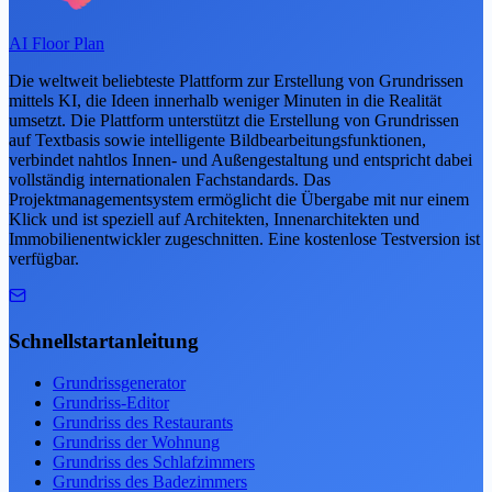
AI Floor Plan
Die weltweit beliebteste Plattform zur Erstellung von Grundrissen
mittels KI, die Ideen innerhalb weniger Minuten in die Realität
umsetzt. Die Plattform unterstützt die Erstellung von Grundrissen
auf Textbasis sowie intelligente Bildbearbeitungsfunktionen,
verbindet nahtlos Innen- und Außengestaltung und entspricht dabei
vollständig internationalen Fachstandards. Das
Projektmanagementsystem ermöglicht die Übergabe mit nur einem
Klick und ist speziell auf Architekten, Innenarchitekten und
Immobilienentwickler zugeschnitten. Eine kostenlose Testversion ist
verfügbar.
Schnellstartanleitung
Grundrissgenerator
Grundriss-Editor
Grundriss des Restaurants
Grundriss der Wohnung
Grundriss des Schlafzimmers
Grundriss des Badezimmers