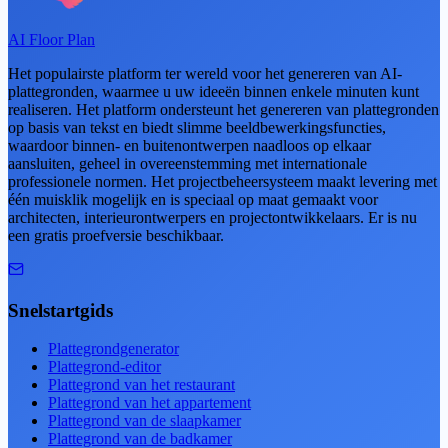
AI Floor Plan
Het populairste platform ter wereld voor het genereren van AI-
plattegronden, waarmee u uw ideeën binnen enkele minuten kunt
realiseren. Het platform ondersteunt het genereren van plattegronden
op basis van tekst en biedt slimme beeldbewerkingsfuncties,
waardoor binnen- en buitenontwerpen naadloos op elkaar
aansluiten, geheel in overeenstemming met internationale
professionele normen. Het projectbeheersysteem maakt levering met
één muisklik mogelijk en is speciaal op maat gemaakt voor
architecten, interieurontwerpers en projectontwikkelaars. Er is nu
een gratis proefversie beschikbaar.
Snelstartgids
Plattegrondgenerator
Plattegrond-editor
Plattegrond van het restaurant
Plattegrond van het appartement
Plattegrond van de slaapkamer
Plattegrond van de badkamer