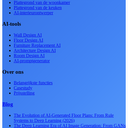
Plattegrond van de woonkamer
Plattegrond van de keuken
AI-interieurontwerper
AI-tools
Wall Design AI
Floor Design AI
Furniture Replacement AI
Architecture Design AI
Room Design AI
AI-promptgenerator
Over ons
Belangrijkste functies
Casestudy
Prijsstelling
Blog
The Evolution of AI-Generated Floor Plans: From Rule
Systems to Deep Learning (2026)
The Deep Learning Era of AI Image Generation: From GANs