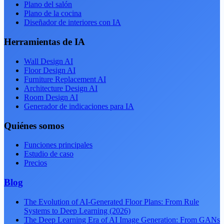
Plano del salón
Plano de la cocina
Diseñador de interiores con IA
Herramientas de IA
Wall Design AI
Floor Design AI
Furniture Replacement AI
Architecture Design AI
Room Design AI
Generador de indicaciones para IA
Quiénes somos
Funciones principales
Estudio de caso
Precios
Blog
The Evolution of AI-Generated Floor Plans: From Rule
Systems to Deep Learning (2026)
The Deep Learning Era of AI Image Generation: From GANs