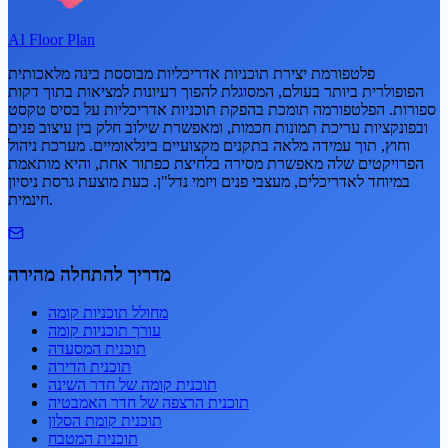
AI Floor Plan
פלטפורמת יצירת תוכניות אדריכליות מבוססת בינה מלאכותית
הפופולרית ביותר בעולם, המסוגלת להפוך רעיונות למציאות בתוך דקות
ספורות. הפלטפורמה תומכת בהפקת תוכניות אדריכליות על בסיס טקסט
ובפונקציות עריכת תמונות חכמות, ומאפשרת שילוב חלק בין עיצוב פנים
וחוץ, תוך עמידה מלאה בתקנים מקצועיים בינלאומיים. מערכת ניהול
הפרויקטים שלה מאפשרת מסירה בלחיצת כפתור אחת, והיא מותאמת
במיוחד לאדריכלים, מעצבי פנים ויזמי נדל"ן. כעת מוצעת גרסת ניסיון
חינמית.
מדריך להתחלה מהירה
מחולל תוכניות קומה
עורך תוכניות קומה
תוכנית המסעדה
תוכנית הדירה
תוכנית קומה של חדר השינה
תוכנית הרצפה של חדר האמבטיה
תוכנית קומת הסלון
תוכנית המטבח