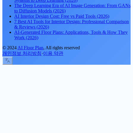
Systems to Deep Learning (2026)
The Deep Learning Era of AI Image Generation: From GANs
to Diffusion Models (2026)
AI Interior Design Cost: Free vs Paid Tools (2026)
7 Best AI Tools for Interior Design: Professional Comparison
& Reviews (2026)
AI-Generated Floor Plans: Applications, Tools & How They
Work (2026)
©
2024
AI Floor Plan
, All rights reserved
개인정보 처리방침
·
이용 약관