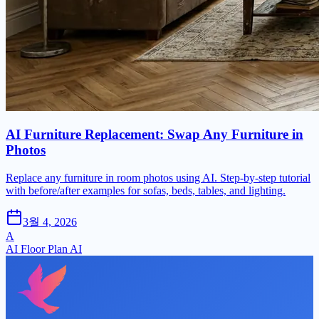
AI Furniture Replacement: Swap Any Furniture in
Photos
Replace any furniture in room photos using AI. Step-by-step tutorial
with before/after examples for sofas, beds, tables, and lighting.
3월 4, 2026
A
AI Floor Plan AI