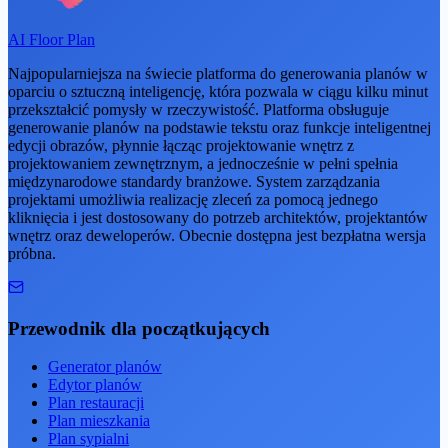
AI Floor Plan
Najpopularniejsza na świecie platforma do generowania planów w
oparciu o sztuczną inteligencję, która pozwala w ciągu kilku minut
przekształcić pomysły w rzeczywistość. Platforma obsługuje
generowanie planów na podstawie tekstu oraz funkcje inteligentnej
edycji obrazów, płynnie łącząc projektowanie wnętrz z
projektowaniem zewnętrznym, a jednocześnie w pełni spełnia
międzynarodowe standardy branżowe. System zarządzania
projektami umożliwia realizację zleceń za pomocą jednego
kliknięcia i jest dostosowany do potrzeb architektów, projektantów
wnętrz oraz deweloperów. Obecnie dostępna jest bezpłatna wersja
próbna.
Przewodnik dla początkujących
Generator planów
Edytor planów
Plan restauracji
Plan mieszkania
Plan sypialni