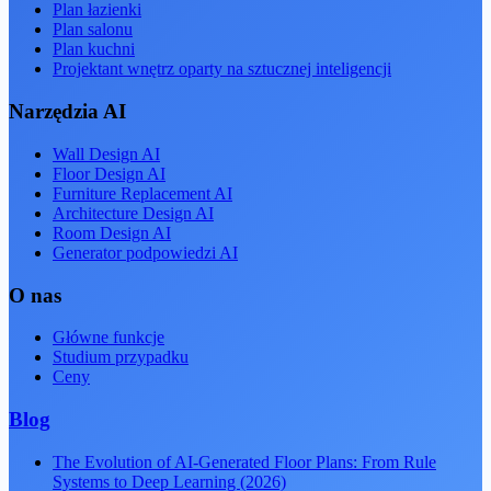
Plan łazienki
Plan salonu
Plan kuchni
Projektant wnętrz oparty na sztucznej inteligencji
Narzędzia AI
Wall Design AI
Floor Design AI
Furniture Replacement AI
Architecture Design AI
Room Design AI
Generator podpowiedzi AI
O nas
Główne funkcje
Studium przypadku
Ceny
Blog
The Evolution of AI-Generated Floor Plans: From Rule
Systems to Deep Learning (2026)