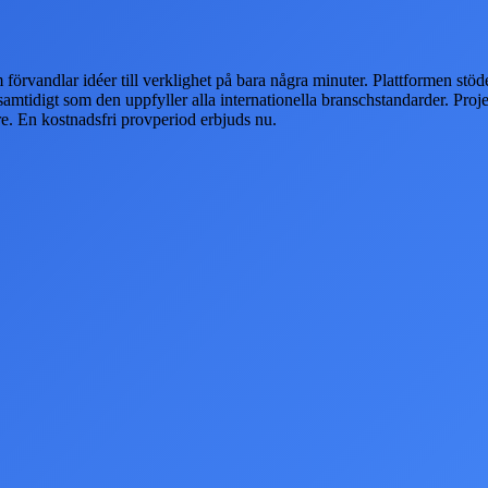
örvandlar idéer till verklighet på bara några minuter. Plattformen stöde
idigt som den uppfyller alla internationella branschstandarder. Proje
are. En kostnadsfri provperiod erbjuds nu.