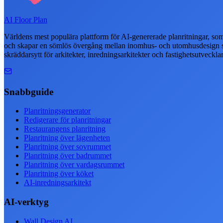
AI Floor Plan
Världens mest populära plattform för AI-genererade planritningar, som f
och skapar en sömlös övergång mellan inomhus- och utomhusdesign samt
skräddarsytt för arkitekter, inredningsarkitekter och fastighetsutveckl
Snabbguide
Planritningsgenerator
Redigerare för planritningar
Restaurangens planritning
Planritning över lägenheten
Planritning över sovrummet
Planritning över badrummet
Planritning över vardagsrummet
Planritning över köket
AI-inredningsarkitekt
AI-verktyg
Wall Design AI